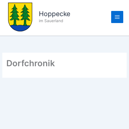
Zum
Inhalt
Hoppecke
springen
im Sauerland
Dorfchronik