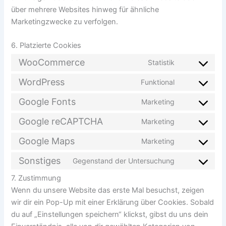
über mehrere Websites hinweg für ähnliche
Marketingzwecke zu verfolgen.
6. Platzierte Cookies
WooCommerce
Statistik
Consent
to
WordPress
Funktional
Consent
service
to
Google Fonts
Marketing
woocommer
Consent
service
to
Google reCAPTCHA
Marketing
wordpress
Consent
service
to
Google Maps
Marketing
google-
Consent
service
fonts
to
Sonstiges
Gegenstand der Untersuchung
google-
Consent
service
recaptcha
7. Zustimmung
to
google-
Wenn du unsere Website das erste Mal besuchst, zeigen
service
maps
wir dir ein Pop-Up mit einer Erklärung über Cookies. Sobald
sonstiges
du auf „Einstellungen speichern“ klickst, gibst du uns dein