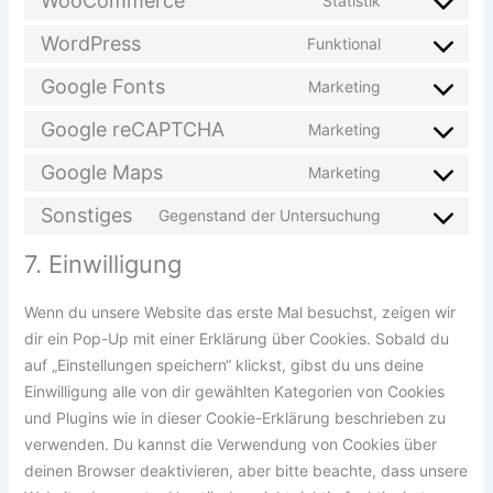
WooCommerce
Statistik
Consent
to
WordPress
Funktional
Consent
service
to
Google Fonts
Marketing
woocommerc
Consent
service
to
Google reCAPTCHA
Marketing
wordpress
Consent
service
to
Google Maps
Marketing
google-
Consent
service
fonts
to
Sonstiges
Gegenstand der Untersuchung
google-
Consent
service
recaptcha
to
7. Einwilligung
google-
service
maps
sonstiges
Wenn du unsere Website das erste Mal besuchst, zeigen wir
dir ein Pop-Up mit einer Erklärung über Cookies. Sobald du
auf „Einstellungen speichern“ klickst, gibst du uns deine
Einwilligung alle von dir gewählten Kategorien von Cookies
und Plugins wie in dieser Cookie-Erklärung beschrieben zu
verwenden. Du kannst die Verwendung von Cookies über
deinen Browser deaktivieren, aber bitte beachte, dass unsere